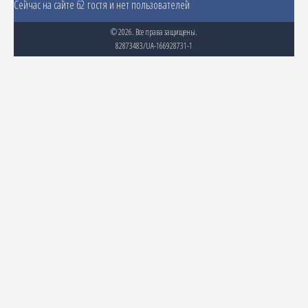
Сейчас на сайте 62 гостя и нет пользователей
© 2026. Все права защищены.
82873483/UA-166928731-1