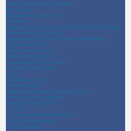
Вакантные места для приема (перевода)
Доступная среда
Международное сотрудничество
Абитуриенту
Информация для поступающих на высшее образование (бакалавриат)
Списки поступающих (бакалавриат)
Информация для поступающих на среднее профессиональное
образование (колледж)
Списки поступающих (колледж)
Личный кабинет абитуриента
Программа двойных дипломов Vatel
Ответим на все ваши вопросы
Студенту
Личный кабинет студента
Расписание занятий
Профилактика коронавирусной инфекции COVID-19
Реквизиты для оплаты за обучение
Реквизиты госпошлины на Визу
ЭБС "Юрайт"
ЭБС "Университетская библиотека онлайн"
Методические рекомендации
Качество образования