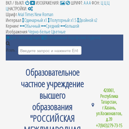
ВКЛ / ВЫКЛ:
ИЗОБРАЖЕНИЯ:
ШРИФТ:
A
A
A
ФОН:
Ц
Ц
Ц
Ц
НАСТРОЙКИ:
Шрифт
Arial
Times New Roman
Интервал
Одинарный х1
Полуторный х1.5
Двойной х2
Кернинг
Обычный
Средний
Большой
Изображения
Черно-белые
Цветные
Для слабовидящих
Электронное портфолио студента
Искать...
Образовательное
частное учреждение
420061,
высшего
Республика
Татарстан,
образования
г.Казань,
ул.Космонавтов,
"РОССИЙСКАЯ
д.39
+7(843)279-73-15