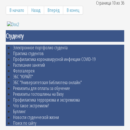
Страница 10 из 36
В начало
Назад
Вперёд
В конец
Студенту
Электронное портфолио студента
Практика студентов
Профилактика коронавирусной инфекции COVID-19
Расписание занятий
Фотогалерея
ЭБС "ЮРАЙТ"
ЭБС "Университетская библиотека онлайн"
Реквизиты для оплаты за обучение
Реквизиты госпошлины на Визу
Профилактика терроризма и экстремизма
Что такое экстремизм?
Буллинг
Новости студенческой жизни
Поиск по сайту