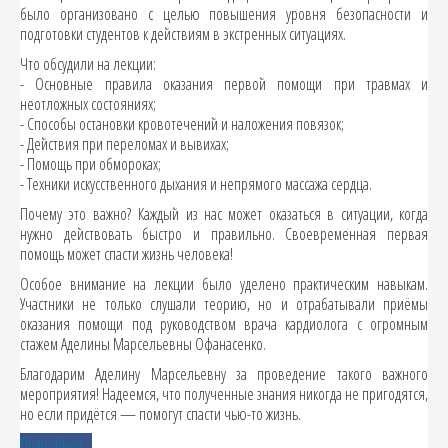
было организовано с целью повышения уровня безопасности и
подготовки студентов к действиям в экстренных ситуациях.
Что обсудили на лекции:
- Основные правила оказания первой помощи при травмах и
неотложных состояниях;
- Способы остановки кровотечений и наложения повязок;
- Действия при переломах и вывихах;
- Помощь при обмороках;
- Техники искусственного дыхания и непрямого массажа сердца.
Почему это важно? Каждый из нас может оказаться в ситуации, когда
нужно действовать быстро и правильно. Своевременная первая
помощь может спасти жизнь человека!
Особое внимание на лекции было уделено практическим навыкам.
Участники не только слушали теорию, но и отрабатывали приёмы
оказания помощи под руководством врача кардиолога с огромным
стажем Аделины Марсельевны Офанасенко.
Благодарим Аделину Марсельевну за проведение такого важного
мероприятия! Надеемся, что полученные знания никогда не пригодятся,
но если придётся — помогут спасти чью-то жизнь.
Подробнее...