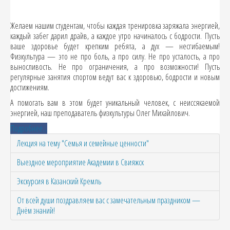
Желаем нашим студентам, чтобы каждая тренировка заряжала энергией,
каждый забег дарил драйв, а каждое утро начиналось с бодрости. Пусть
ваше здоровье будет крепким ребята, а дух — несгибаемым!
Физкультура — это не про боль, а про силу. Не про усталость, а про
выносливость. Не про ограничения, а про возможности! Пусть
регулярные занятия спортом ведут вас к здоровью, бодрости и новым
достижениям.
А помогать вам в этом будет уникальный человек, с неиссякаемой
энергией, наш преподаватель физкультуры Олег Михайлович.
Подробнее...
Лекция на тему "Семья и семейные ценности"
Выездное мероприятие Академии в Свияжск
Экскурсия в Казанский Кремль
От всей души поздравляем вас с замечательным праздником —
Днём знаний!