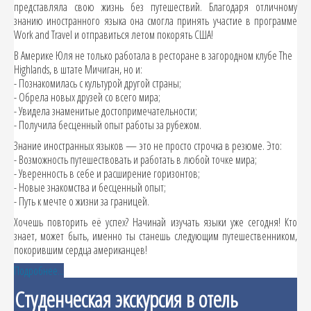
представляла свою жизнь без путешествий. Благодаря отличному
знанию иностранного языка она смогла принять участие в программе
Work and Travel и отправиться летом покорять США!
В Америке Юля не только работала в ресторане в загородном клубе The
Highlands, в штате Мичиган, но и:
- Познакомилась с культурой другой страны;
- Обрела новых друзей со всего мира;
- Увидела знаменитые достопримечательности;
- Получила бесценный опыт работы за рубежом.
Знание иностранных языков — это не просто строчка в резюме. Это:
- Возможность путешествовать и работать в любой точке мира;
- Уверенность в себе и расширение горизонтов;
- Новые знакомства и бесценный опыт;
- Путь к мечте о жизни за границей.
Хочешь повторить её успех? Начинай изучать языки уже сегодня! Кто
знает, может быть, именно ты станешь следующим путешественником,
покорившим сердца американцев!
Подробнее...
Студенческая экскурсия в отель