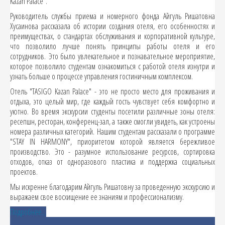
Kazan Palace".
Руководитель службы приема и номерного фонда Айгуль Ришатовна
Хусаинова рассказала об истории создания отеля, его особенностях и
преимуществах, о стандартах обслуживания и корпоративной культуре,
что позволило лучше понять принципы работы отеля и его
сотрудников. Это было увлекательное и познавательное мероприятие,
которое позволило студентам ознакомиться с работой отеля изнутри и
узнать больше о процессе управления гостиничным комплексом.
Отель "TASIGO Kazan Palace" - это не просто место для проживания и
отдыха, это целый мир, где каждый гость чувствует себя комфортно и
уютно. Во время экскурсии студенты посетили различные зоны отеля:
ресепшн, ресторан, конференц-зал, а также смогли увидеть, как устроены
номера различных категорий. Нашим студентам рассказали о программе
"STAY IN HARMONY", приоритетом которой является бережливое
производство. Это - разумное использование ресурсов, сортировка
отходов, отказ от одноразового пластика и поддержка социальных
проектов.
Мы искренне благодарим Айгуль Ришатовну за проведенную экскурсию и
выражаем свое восхищение ее знаниям и профессионализму.
Подробнее...