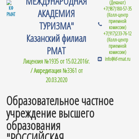
МЕЖДУНАРОДНАЯ
(Деканат)
+7(987)180-57-35
АКАДЕМИЯ
(Колл-центр
приемной
ТУРИЗМА"
комиссии)
+7(917)233-76-12
Казанский филиал
(Колл-центр
приемной
РМАТ
комиссии)
info@kf-rmat.ru
Лицензия №1935 от 15.02.2016г.
/ Аккредитация №3361 от
20.03.2020
Образовательное частное
учреждение высшего
образования
"РОССИЙСКАЯ